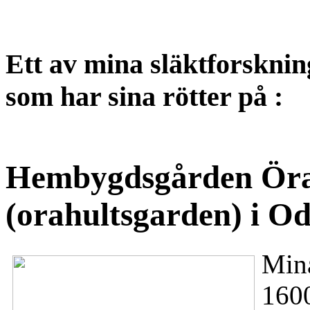
Ett av mina släktforsknin
som har sina rötter på :
Hembygdsgården Örah
(orahultsgarden) i Od
Mina
1600