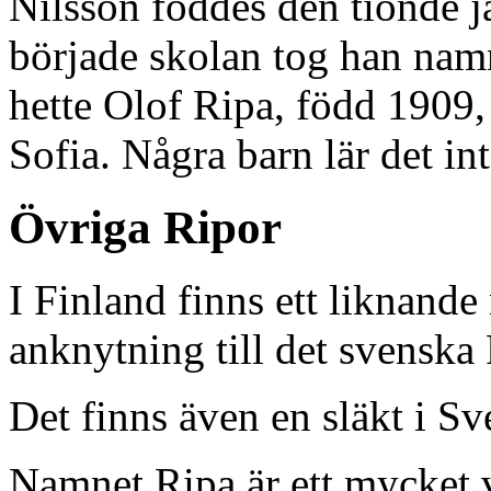
Nilsson föddes den tionde j
började skolan tog han nam
hette Olof Ripa, född 1909,
Sofia. Några barn lär det int
Övriga Ripor
I Finland finns ett liknand
anknytning till det svenska 
Det finns även en släkt i S
Namnet Ripa är ett mycket v