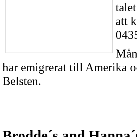
tale
att 
043
Mån
har emigrerat till Amerika 
Belsten.
Brodde´s and Hanna´s